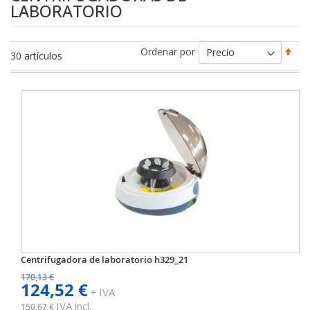
LABORATORIO
Fija
Ordenar por
30
artículos
Dir
Des
Centrifugadora de laboratorio h329_21
170,13 €
124,52 €
+ IVA
IVA incl.
150,67 €