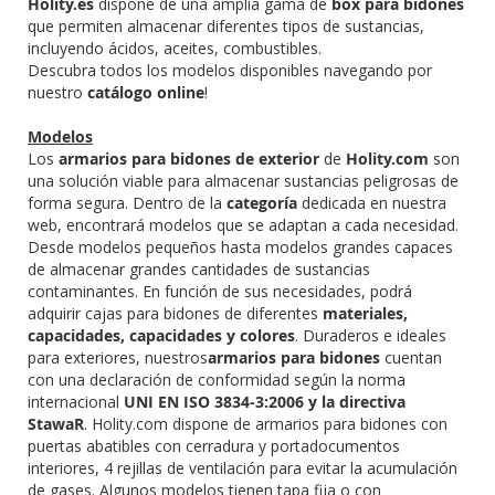
Holity.es
dispone de una amplia gama de
box para bidones
que permiten almacenar diferentes tipos de sustancias,
incluyendo ácidos, aceites, combustibles.
Descubra todos los modelos disponibles navegando por
nuestro
catálogo online
!
Modelos
Los
armarios para bidones de exterior
de
Holity.com
son
una solución viable para almacenar sustancias peligrosas de
forma segura. Dentro de la
categoría
dedicada en nuestra
web, encontrará modelos que se adaptan a cada necesidad.
Desde modelos pequeños hasta modelos grandes capaces
de almacenar grandes cantidades de sustancias
contaminantes. En función de sus necesidades, podrá
adquirir cajas para bidones de diferentes
materiales,
capacidades, capacidades y colores
. Duraderos e ideales
para exteriores, nuestros
armarios para bidones
cuentan
con una declaración de conformidad según la norma
internacional
UNI EN ISO 3834-3:2006 y la directiva
StawaR
. Holity.com dispone de armarios para bidones con
puertas abatibles con cerradura y portadocumentos
interiores, 4 rejillas de ventilación para evitar la acumulación
de gases. Algunos modelos tienen tapa fija o con