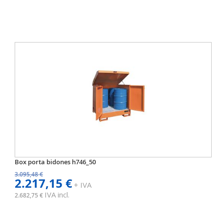
Box porta bidones h746_50
3.095,48 €
2.217,15 €
+ IVA
IVA incl.
2.682,75 €