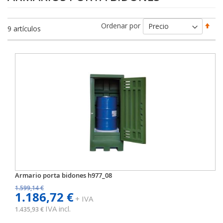
Fija
Ordenar por
9
artículos
Dir
Des
Armario porta bidones h977_08
1.599,14 €
1.186,72 €
+ IVA
IVA incl.
1.435,93 €