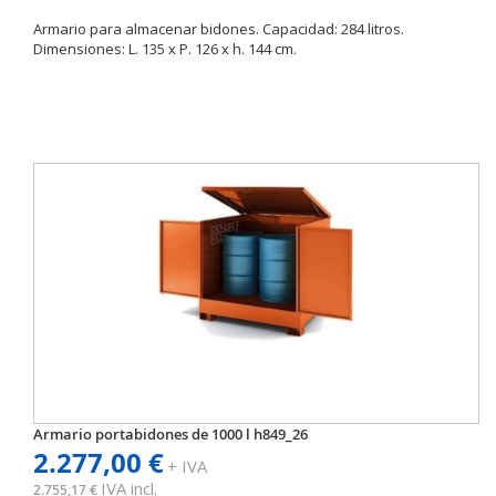
Armario para almacenar bidones. Capacidad: 284 litros.
Dimensiones: L. 135 x P. 126 x h. 144 cm.
Armario portabidones de 1000 l h849_26
2.277,00 €
+ IVA
IVA incl.
2.755,17 €