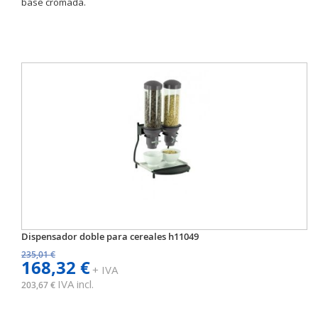
base cromada.
Dispensador doble para cereales h11049
235,01 €
168,32 €
+ IVA
IVA incl.
203,67 €