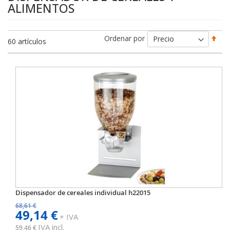
ALIMENTOS
Fija
Ordenar por
60
artículos
Dir
Des
Dispensador de cereales individual h22015
68,61 €
49,14 €
+ IVA
IVA incl.
59,46 €