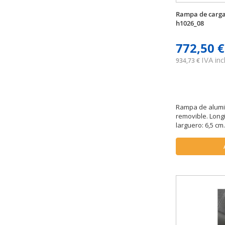
Rampa de carga
h1026_08
772,50 €
IVA incl
934,73 €
Rampa de alumin
removible. Longi
larguero: 6,5 cm