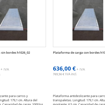
 sin bordes h1026_02
Plataforma de carga con bordes h1
636,00 €
+ IVA
+ IVA
.
IVA incl.
769,56 €
zante para carros y
Plataforma antideslizante para carr
ngitud: 179,1 cm. Altura del
transpaletas. Longitud: 179,1 cm. Alt
m. Capacidad de carga: 1000 kg.
montante: 6,5 cm. Capacidad de carga