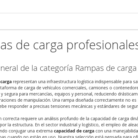
s de carga profesionale
eneral de la categoría Rampas de carga
 carga
representan una infraestructura logística indispensable para salv
ataforma de carga de vehículos comerciales, camiones o contenedores
da y segura para mercancías, equipos y personal, reduciendo drástica
raciones de manipulación. Una rampa diseñada correctamente no es so
ebe responder a precisas tensiones mecánicas y estándares de seguri
ión correcta requiere un análisis profundo de la capacidad de carga di
por la estructura. En el sector industrial y logístico, el empleo de ale
iendo conjugar una extrema
capacidad de carga
con una manejabilidad
pas cuando no están en uso. Nuestra selección está pensada para ofr