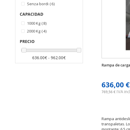
artículos
Senza bordi
6
CAPACIDAD
artículos
1000 Kg
8
artículos
2000 Kg
4
PRECIO
636.00€ - 962.00€
Rampa de carga
636,00 €
IVA incl
769,56 €
Rampa antidesli
transpaletas. Lo
montante: 6,5 c