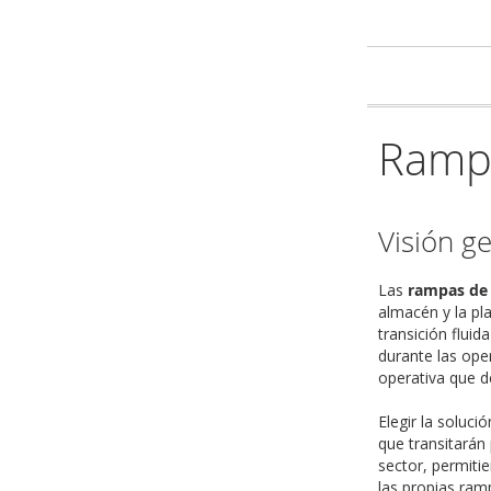
Rampa
Visión g
Las
rampas de
almacén y la pl
transición flui
durante las ope
operativa que d
Elegir la soluc
que transitarán 
sector, permit
las propias ram