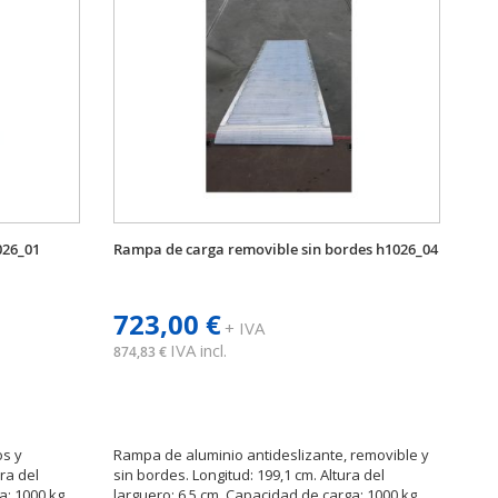
026_01
Rampa de carga removible sin bordes h1026_04
723,00 €
+ IVA
IVA incl.
874,83 €
os y
Rampa de aluminio antideslizante, removible y
ura del
sin bordes. Longitud: 199,1 cm. Altura del
: 1000 kg.
larguero: 6,5 cm. Capacidad de carga: 1000 kg.