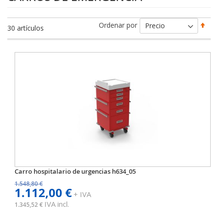
Fija
Ordenar por
30
artículos
Dir
Des
Carro hospitalario de urgencias h634_05
1.548,80 €
1.112,00 €
+ IVA
IVA incl.
1.345,52 €