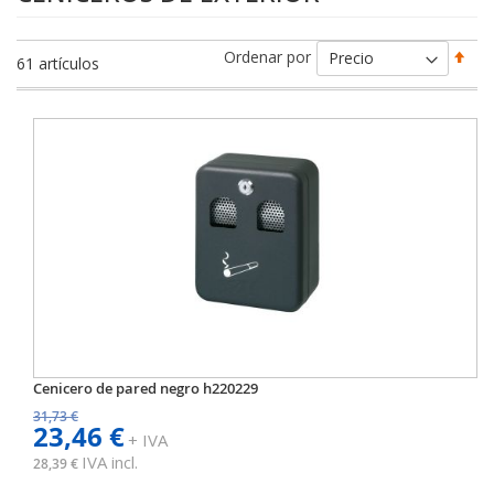
Fija
Ordenar por
61
artículos
Dir
Des
Cenicero de pared negro h220229
31,73 €
23,46 €
+ IVA
IVA incl.
28,39 €