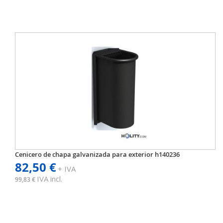
Cenicero de chapa galvanizada para exterior h140236
82,50 €
+ IVA
IVA incl.
99,83 €