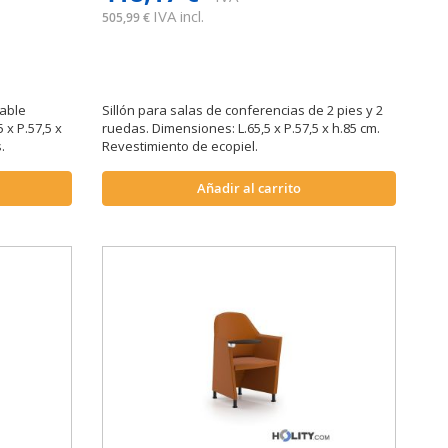
IVA incl.
505,99 €
lable
Sillón para salas de conferencias de 2 pies y 2
 x P.57,5 x
ruedas. Dimensiones: L.65,5 x P.57,5 x h.85 cm.
.
Revestimiento de ecopiel.
Añadir al carrito