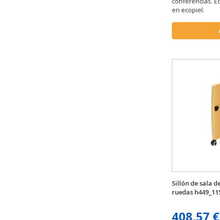
conferencias. E
en ecopiel.
Sillón de sala 
ruedas h449_11
408,57 €