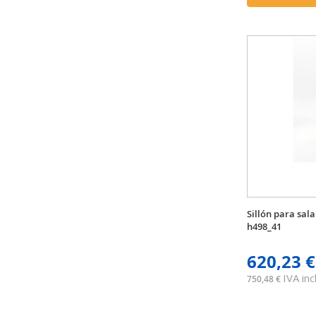
Sillón para sal
h498_41
620,23 €
IVA incl
750,48 €