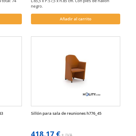
 total: 74
L.65,5 x P.57,5 x h.85 cm. Con pies de nailon
negro.
Añadir al carrito
43
Sillón para sala de reuniones h776_45
418,17 €
+ IVA