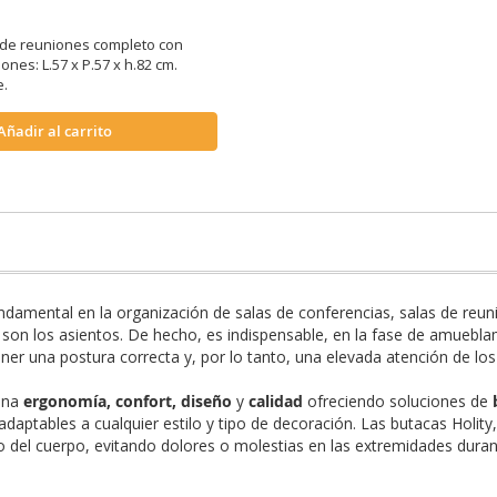
a de reuniones completo con
ones: L.57 x P.57 x h.82 cm.
e.
Añadir al carrito
damental en la organización de salas de conferencias, salas de reun
, son los asientos. De hecho, es indispensable, en la fase de amuebl
er una postura correcta y, por lo tanto, una elevada atención de los
ina
ergonomía, confort, diseño
y
calidad
ofreciendo soluciones de
 adaptables a cualquier estilo y tipo de decoración. Las butacas Holity
 del cuerpo, evitando dolores o molestias en las extremidades durant