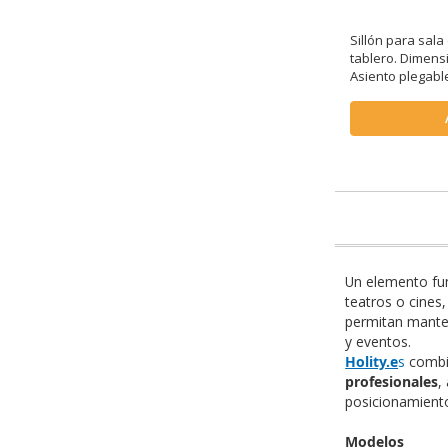
Sillón para sal
tablero. Dimensi
Asiento plegabl
Un elemento fun
teatros o cines
permitan manten
y eventos.
Holity.e
s
comb
profesionales
,
posicionamiento
Modelos