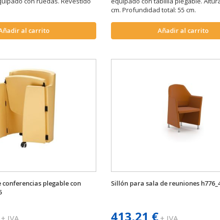
quipado con ruedas. Revestido
equipado con tablilla plegable. Altura
cm. Profundidad total: 55 cm.
Añadir al carrito
Añadir al carrito
de conferencias plegable con
Sillón para sala de reuniones h776_
5
413,21 €
+ IVA
+ IVA