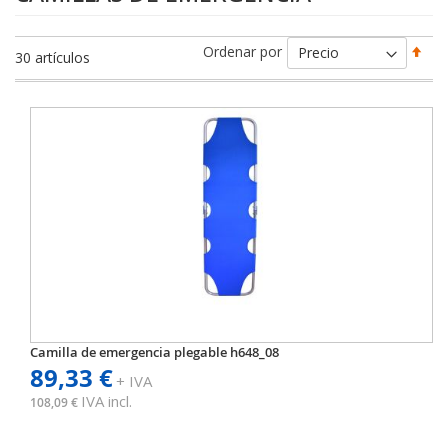
Fija
Ordenar por
30
artículos
Dir
Des
Camilla de emergencia plegable h648_08
89,33 €
+ IVA
IVA incl.
108,09 €