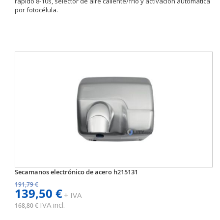
rápido 8-10s, selector de aire caliente/frío y activación automática
por fotocélula.
Secamanos electrónico de acero h215131
191,79 €
139,50 €
+ IVA
IVA incl.
168,80 €