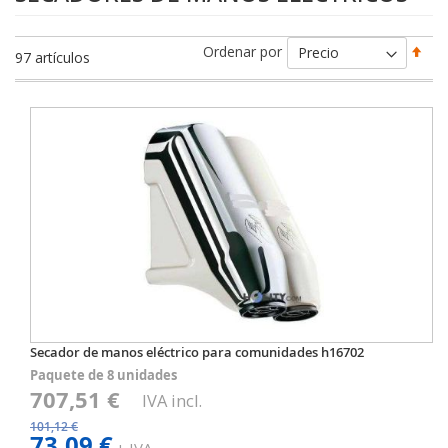
Fija
Ordenar por
97
artículos
Dir
Des
Secador de manos eléctrico para comunidades h16702
Paquete de 8 unidades
707,51 €
IVA incl.
101,12 €
73,09 €
+ IVA