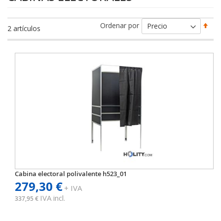
Fija
Ordenar por
2
artículos
Dir
Des
Cabina electoral polivalente h523_01
279,30 €
+ IVA
IVA incl.
337,95 €