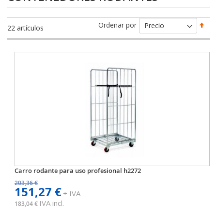
Fija
Ordenar por
22
artículos
Dir
Des
Carro rodante para uso profesional h2272
203,36 €
151,27 €
+ IVA
IVA incl.
183,04 €