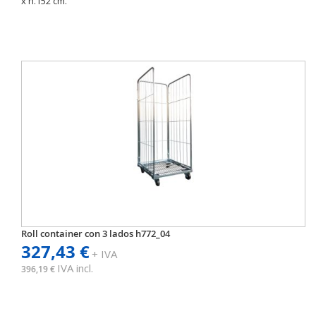
x h.152 cm.
Roll container con 3 lados h772_04
327,43 €
+ IVA
IVA incl.
396,19 €