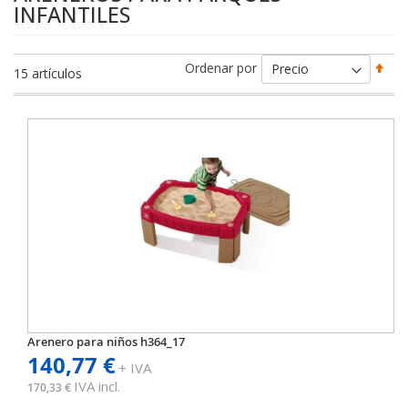
INFANTILES
Fija
Ordenar por
15
artículos
Dir
Des
Arenero para niños h364_17
140,77 €
+ IVA
IVA incl.
170,33 €