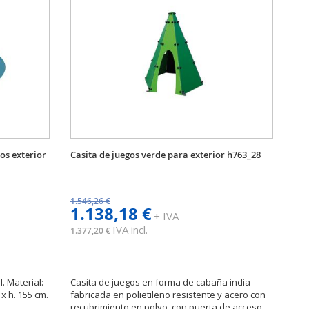
os exterior
Casita de juegos verde para exterior h763_28
1.546,26 €
1.138,18 €
+ IVA
IVA incl.
1.377,20 €
. Material:
Casita de juegos en forma de cabaña india
x h. 155 cm.
fabricada en polietileno resistente y acero con
recubrimiento en polvo, con puerta de acceso.