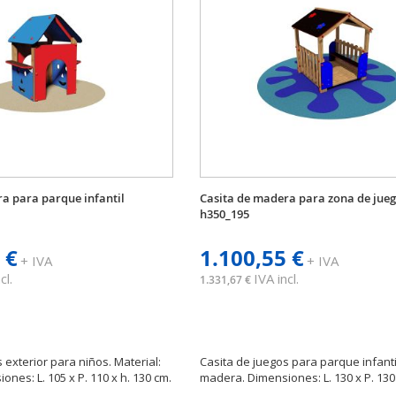
a para parque infantil
Casita de madera para zona de jueg
h350_195
 €
1.100,55 €
+ IVA
+ IVA
cl.
IVA incl.
1.331,67 €
 exterior para niños. Material:
Casita de juegos para parque infantil
nes: L. 105 x P. 110 x h. 130 cm.
madera. Dimensiones: L. 130 x P. 130 