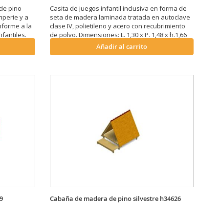
de pino
Casita de juegos infantil inclusiva en forma de
mperie y a
seta de madera laminada tratada en autoclave
nforme a la
clase IV, polietileno y acero con recubrimiento
fantiles.
de polvo. Dimensiones: L. 1,30 x P. 1,48 x h.1,66
cm.
m, peso 291 kg.
Añadir al carrito
9
Cabaña de madera de pino silvestre h34626