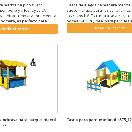
a maciza de pino sueco,
Casita de juegos de madera maciza 
intemperie y a los rayos UV.
sueco, tratada para resistir a la inte
na entrada, mostrador de venta
los rayos UV. Estructura segura y co
encimera, es perfecto para
norma EN 1176, ideal para parques in
s y escuelas. Dimensiones:
Dimensiones: L. 116 x P. 122 x h. 189 
Añadir al carrito
Añadir al carrito
h. 189 cm.
s inclusiva para parque infantil
Casita para parque infantil h575_12
3_27