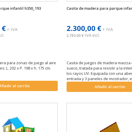
rque infantil h350_193
Casita de madera para parque infan
 €
2.300,00 €
+ IVA
+ IVA
cl.
IVA incl.
2.783,00 €
ra para zonas de juego al aire
Casita de juegos de madera maciza 
s: L. 202 x P. 198 x h. 175 cm.
sueco, tratada para resistir a la inte
los rayos UV. Equipada con una abe
entrada y 3 paneles de mostrador, e
para parques públicos y escuelas.
Añadir al carrito
Añadir al carrito
Dimensiones: An 116 x Pr 122 x Al 18