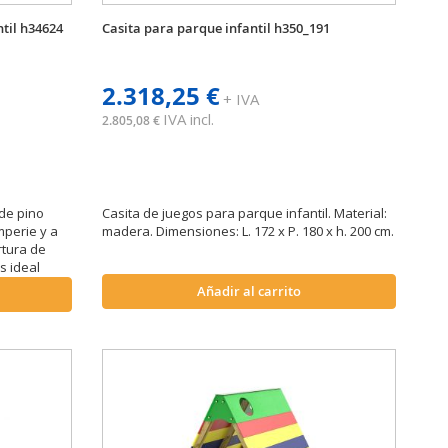
til h34624
Casita para parque infantil h350_191
2.318,25 €
+ IVA
IVA incl.
2.805,08 €
de pino
Casita de juegos para parque infantil. Material:
mperie y a
madera. Dimensiones: L. 172 x P. 180 x h. 200 cm.
rtura de
s ideal
Añadir al carrito
9 cm.