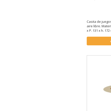
Casita de juegos
aire libre. Mate
x P. 131 x h. 172