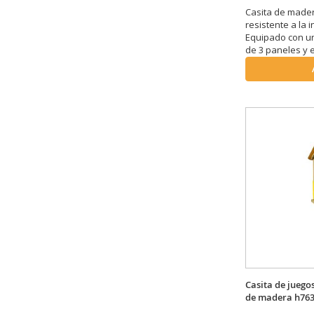
Casita de mader
resistente a la 
Equipado con u
de 3 paneles y 
parques público
L. 116 x P. 122 x 
Casita de juego
de madera h76