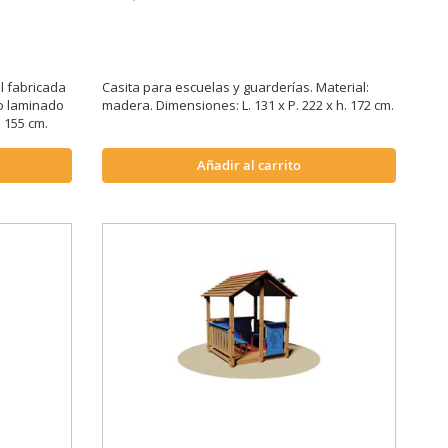
l fabricada
Casita para escuelas y guarderías. Material:
do laminado
madera. Dimensiones: L. 131 x P. 222 x h. 172 cm.
. 155 cm.
Añadir al carrito