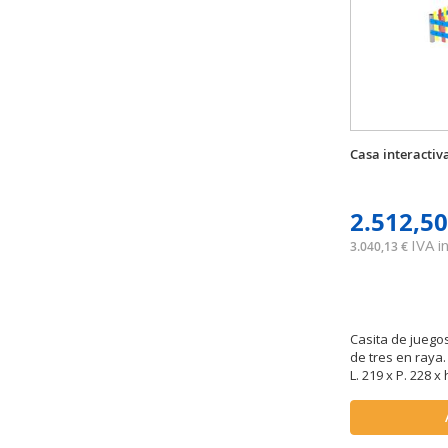
Casa interactiv
2.512,50
IVA in
3.040,13 €
Casita de juego
de tres en raya
L. 219 x P. 228 x 