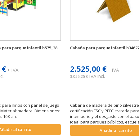
a para parque infantil h575_38
Cabaña para parque infantil h3462
 €
2.525,00 €
+ IVA
+ IVA
cl.
IVA incl.
3.055,25 €
s para niños con panel de juego
Cabaña de madera de pino silvestre
. Material: madera. Dimensiones:
certificación FSC y PEFC, tratada para 
h. 168 cm.
intemperie y el desgaste con el paso
Ideal para parques públicos, escuel
de juego equipadas. Dimensiones: L. 
Añadir al carrito
Añadir al carrito
187 x h. 192 cm.