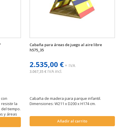
7
Cabaña para áreas de juego al aire libre
h575_35
2.535,00 €
+ IVA
IVA incl.
3.067,35 €
 con
Cabaña de madera para parque infantil.
resistir la
Dimensiones: W211 x D200 x H174 cm.
 del tiempo.
as y áreas
194 x P.
Añadir al carrito