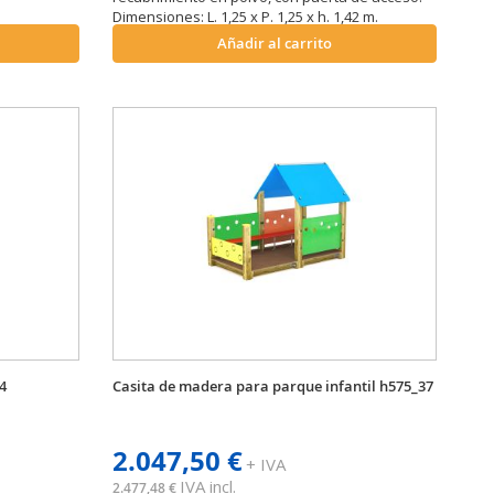
Dimensiones: L. 1,25 x P. 1,25 x h. 1,42 m.
Añadir al carrito
4
Casita de madera para parque infantil h575_37
2.047,50 €
+ IVA
IVA incl.
2.477,48 €