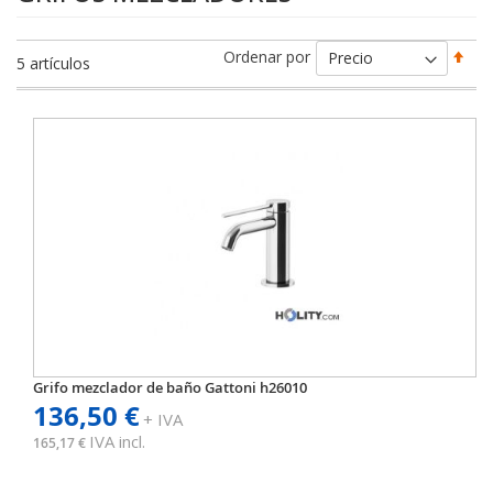
Fija
Ordenar por
5
artículos
Dir
Des
Grifo mezclador de baño Gattoni h26010
136,50 €
+ IVA
IVA incl.
165,17 €