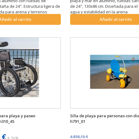
 aluminio con ruedas de
playa y mar en aluminio, ruedas san
taña de 24". Estructura ligera de
de 24", 130x86 cm. Diseñada para el
ada para arena y terrenos
agua y estabilidad en la arena.
Añadir al carrito
Añadir al carrito
 para playa y paseo
Silla de playa para personas con d
 h310_45
h791_01
 €
4.858,15 €
+ IVA