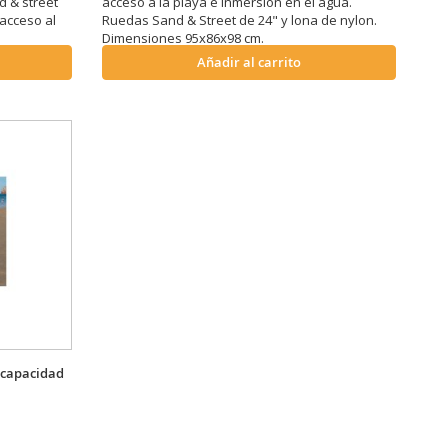
d & street
acceso a la playa e inmersión en el agua.
 acceso al
Ruedas Sand & Street de 24" y lona de nylon.
Dimensiones 95x86x98 cm.
Añadir al carrito
iscapacidad