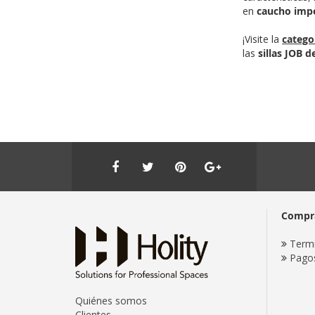
en
caucho impe
¡Visite la
catego
las
sillas JOB d
Compr
Termi
Pago
Quiénes somos
Clientes