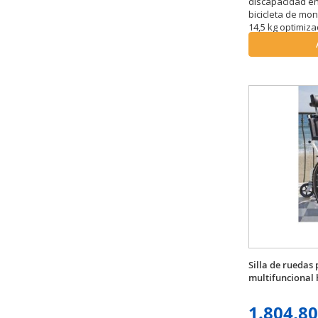
discapacidad en
bicicleta de mon
14,5 kg optimiz
irregulares.
Silla de ruedas
multifuncional
1.804,80