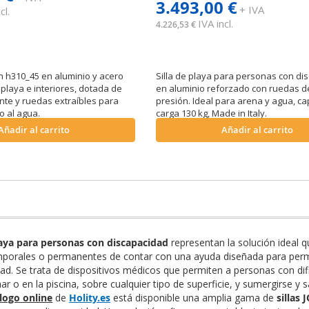
3.493,00 €
+ IVA
cl.
IVA incl.
4.226,53 €
ón h310_45 en aluminio y acero
Silla de playa para personas con di
playa e interiores, dotada de
en aluminio reforzado con ruedas d
nte y ruedas extraíbles para
presión. Ideal para arena y agua, c
so al agua.
carga 130 kg, Made in Italy.
Añadir al carrito
Añadir al carrito
playa para personas con discapacidad
representan la solución ideal 
mporales o permanentes de contar con una ayuda diseñada para permiti
ad. Se trata de dispositivos médicos que permiten a personas con d
mar o en la piscina, sobre cualquier tipo de superficie, y sumergirse y
logo online
de
Holity.e
s
está disponible una amplia gama de
sillas 