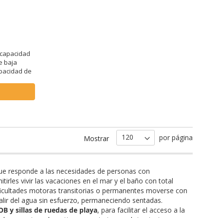
scapacidad
e baja
apacidad de
por página
Mostrar
que responde a las necesidades de personas con
rles vivir las vacaciones en el mar y el baño con total
ificultades motoras transitorias o permanentes moverse con
 salir del agua sin esfuerzo, permaneciendo sentadas.
JOB y sillas de ruedas de playa
, para facilitar el acceso a la