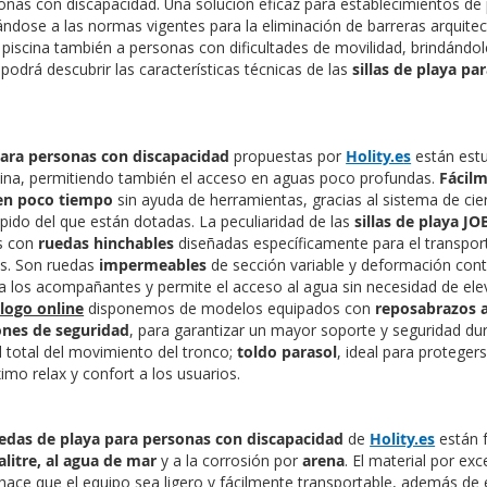
sonas con discapacidad. Una solución eficaz para establecimientos de
ándose a las normas vigentes para la eliminación de barreras arquitec
a piscina también a personas con dificultades de movilidad, brindándole
podrá descubrir las características técnicas de las
sillas de playa p
 para personas con discapacidad
propuestas por
Holity.e
s
están estu
cina, permitiendo también el acceso en aguas poco profundas.
Fácilm
en poco tiempo
sin ayuda de herramientas, gracias al sistema de cie
ido del que están dotadas. La peculiaridad de las
sillas de playa JO
s con
ruedas hinchables
diseñadas específicamente para el transporte
os. Son ruedas
impermeables
de sección variable y deformación contr
 los acompañantes y permite el acceso al agua sin necesidad de el
logo online
disponemos de modelos equipados con
reposabrazos a
ones de seguridad
, para garantizar un mayor soporte y seguridad du
l total del movimiento del tronco;
toldo parasol
, ideal para protegers
imo relax y confort a los usuarios.
ruedas de playa para personas con discapacidad
de
Holity.e
s
están 
salitre, al agua de mar
y a la corrosión por
arena
. El material por exc
, hace que el equipo sea ligero y fácilmente transportable, además de 