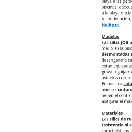
playa a las per
piscinas, adecu
a la playa o a l
A continuación, 
Holity.e
s
.
Modelos
Las
sillas JOB
mar o en la pis
desmontadas 
desenganche ráp
están equipada
grava o guijarr
usuarios como a
En nuestro
catá
asiento;
cintur
tienen el contro
asegurar el máx
Materiales
Las
sillas de 
resistencia al 
características