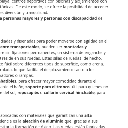
 playa, centros deportivos con piscinas y alojamientos con
tónicas. De este modo, se ofrece la posibilidad de acceder
s diversión y tranquilidad.
ara personas mayores y personas con discapacidad
de
diadas y diseñadas para poder moverse con agilidad en el
ente transportables
, pueden ser
montadas y
rre sin fijaciones permanentes, un sistema de enganche y
B
reside en sus ruedas. Estas sillas de ruedas, de hecho,
 fácil sobre diferentes tipos de superficie, como arena,
olada, lo que facilita el desplazamiento tanto a los
evadores o rampas.
batibles
, para ofrecer mayor comodidad durante el
rante el baño;
soporte para el tronco
, útil para quienes no
e del sol;
reposapiés
o
collarín cervical hinchable
, para
fabricadas con materiales que garantizan una
alta
elencia es la
aleación de aluminio
que, gracias a sus
evitar la formación de óxido. Las ruedas están fabricadas