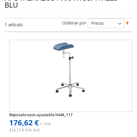
BLU
Fija
Ordenar por
1
artículo
Dir
Des
Reposabrazos ajustable h448_117
176,62 €
+ IVA
IVA incl.
213,71 €