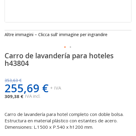
Altre immagini – Clicca sull' immagine per ingrandire
Carro de lavandería para hoteles
Saltar
al
h43804
comienzo
de
la
353,63 €
255,69 €
galería
+ IVA
de
IVA incl.
309,38 €
imágenes
Carro de lavandería para hotel completo con doble bolsa.
Estructura en material plástico con estantes de acero.
Dimensiones: L.1500 x P.540 x h1200 mm.