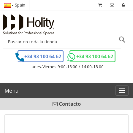
Spain
Se
+34 93 100 64 62
+34 93 100 64 62
Lunes-Viernes 9:00-13:00 / 14.00-18.00
Menu
Toggl
navig
Contacto
Saltar
al
final