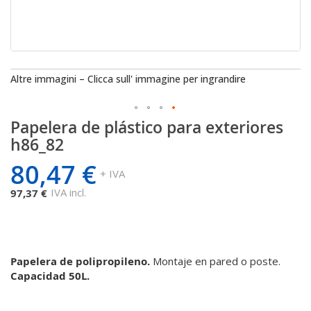
Altre immagini – Clicca sull' immagine per ingrandire
Papelera de plástico para exteriores
Saltar
al
h86_82
comienzo
80,47 €
de
+ IVA
la
IVA incl.
97,37 €
galería
de
imágenes
Papelera de polipropileno.
Montaje en pared o poste.
Capacidad 50L.