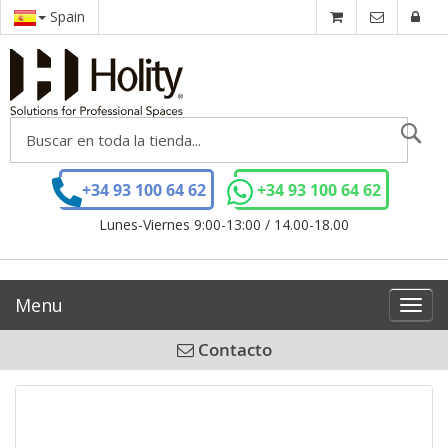
Spain
Se
+34 93 100 64 62
+34 93 100 64 62
Lunes-Viernes 9:00-13:00 / 14.00-18.00
Menu
Toggl
navig
Contacto
Saltar
al
final