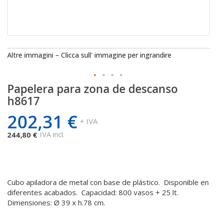
Altre immagini – Clicca sull' immagine per ingrandire
Papelera para zona de descanso
Saltar
al
h8617
comienzo
202,31 €
de
+ IVA
la
IVA incl.
244,80 €
galería
de
imágenes
Cubo apiladora de metal con base de plástico. Disponible en
diferentes acabados. Capacidad: 800 vasos + 25 lt.
Dimensiones: Ø 39 x h.78 cm.