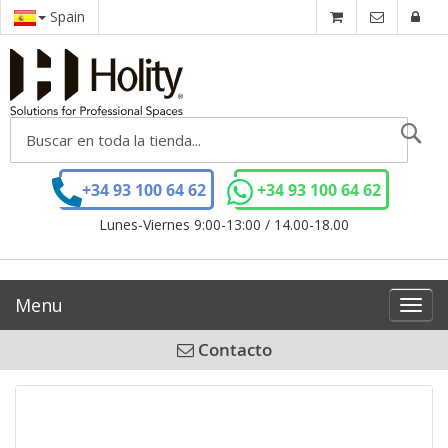
Spain
Se
+34 93 100 64 62
+34 93 100 64 62
Lunes-Viernes 9:00-13:00 / 14.00-18.00
Menu
Toggl
navig
Contacto
Saltar
al
final