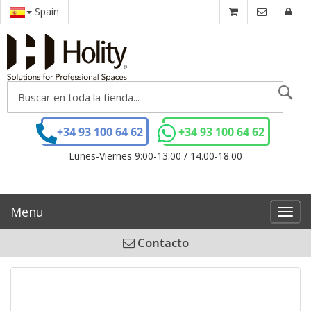
Spain
Se
+34 93 100 64 62
+34 93 100 64 62
Lunes-Viernes 9:00-13:00 / 14.00-18.00
Menu
Toggl
navig
Contacto
Saltar
al
final