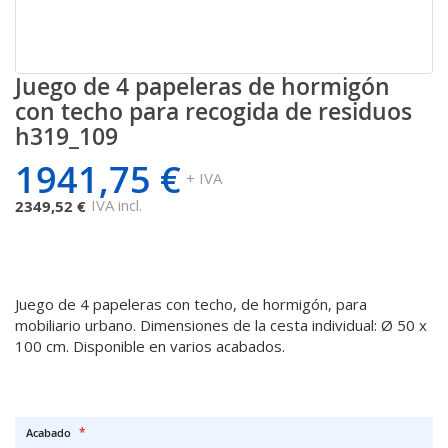
Juego de 4 papeleras de hormigón
Saltar
al
con techo para recogida de residuos
comienzo
h319_109
de
la
1941,75 €
+ IVA
galería
de
IVA incl.
2349,52 €
imágenes
Juego de 4 papeleras con techo, de hormigón, para
mobiliario urbano. Dimensiones de la cesta individual: Ø 50 x
100 cm. Disponible en varios acabados.
Acabado