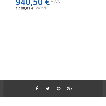
940,50 €
+ IVA
IVA incl.
1.138,01 €