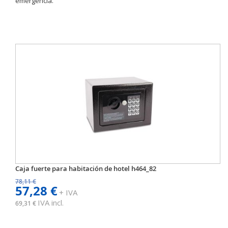
emergencia.
Caja fuerte para habitación de hotel h464_82
78,11 €
57,28 €
+ IVA
IVA incl.
69,31 €