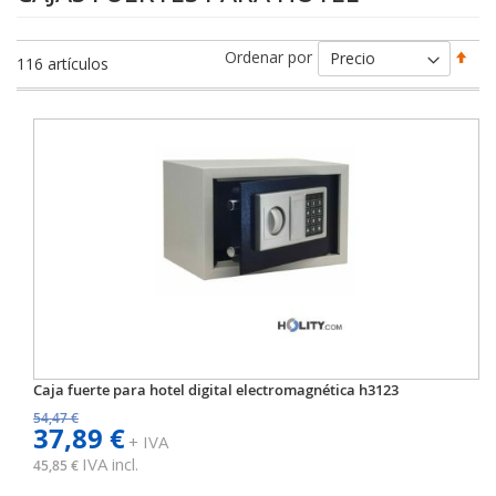
Fija
Ordenar por
116
artículos
Dir
Des
Caja fuerte para hotel digital electromagnética h3123
54,47 €
37,89 €
+ IVA
IVA incl.
45,85 €